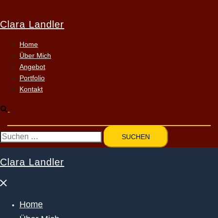
Zum
Inhalt
Clara Landler
springen
Home
Über Mich
Angebot
Portfolio
Kontakt
Suche
Suchen
nach:
Clara Landler
Menü
schließen
Home