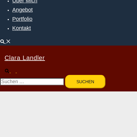
Über Mich
Angebot
Portfolio
Kontakt
Suche
Clara Landler
Suche
Menü
umschalten
Suchen
nach: