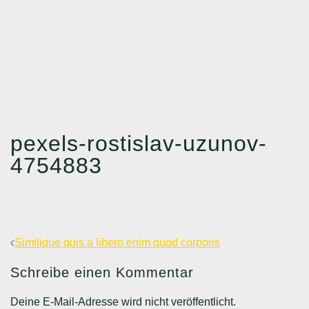
pexels-rostislav-uzunov-
4754883
Beitragsnavigation
Similique quis a libero enim quod corporis
Schreibe einen Kommentar
Deine E-Mail-Adresse wird nicht veröffentlicht.