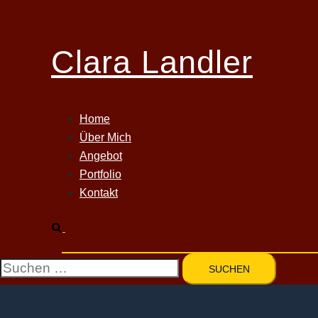
Zum
Inhalt
Clara Landler
springen
Home
Über Mich
Angebot
Portfolio
Kontakt
Suche
Suchen
nach: