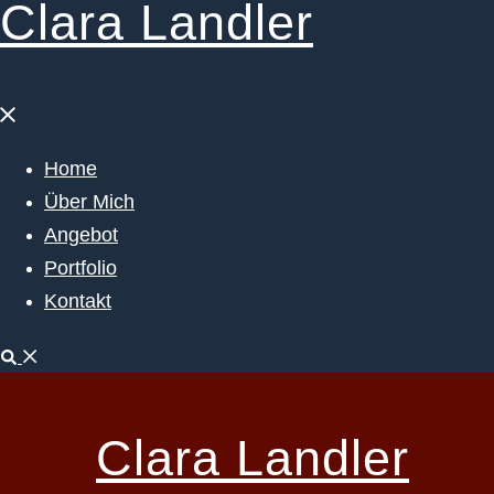
Clara Landler
Menü
schließen
Home
Über Mich
Angebot
Portfolio
Kontakt
Suche
Clara Landler