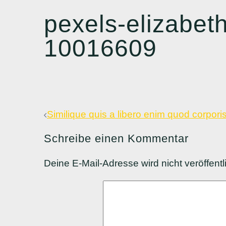
pexels-elizabet
10016609
Beitragsnavigation
Similique quis a libero enim quod corpori
Schreibe einen Kommentar
Deine E-Mail-Adresse wird nicht veröffentli