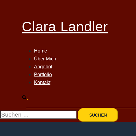
Zum
Inhalt
Clara Landler
springen
Home
Über Mich
Angebot
Portfolio
Kontakt
Suche
Suchen
nach: