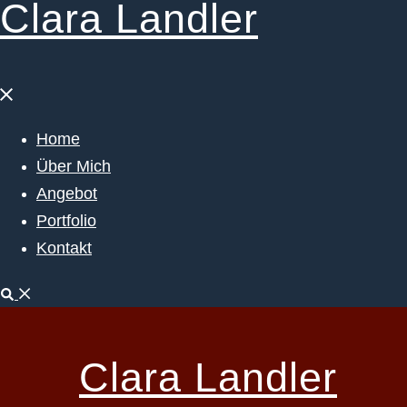
Clara Landler
Menü
schließen
Home
Über Mich
Angebot
Portfolio
Kontakt
Suche
Clara Landler