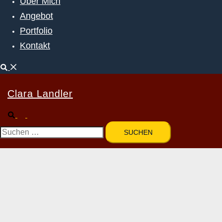
Über Mich
Angebot
Portfolio
Kontakt
Suche
Clara Landler
Suche
Menü
umschalten
Suchen
nach: