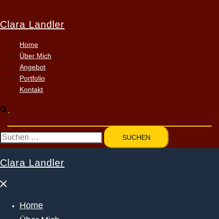
Zum
Inhalt
Clara Landler
springen
Home
Über Mich
Angebot
Portfolio
Kontakt
Suche
Suchen
nach:
Clara Landler
Menü
schließen
Home